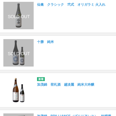
仙禽 クラシック 弐式 オリガラミ 火入れ
十勝 純米
加茂錦 荷札酒 越淡麗 純米大吟醸