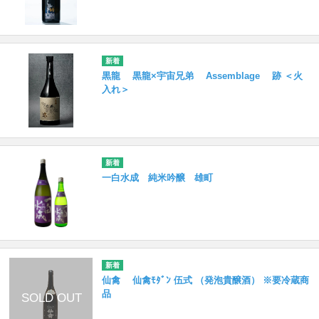
黒龍 黒龍×宇宙兄弟 Assemblage 跡 ＜火
入れ＞
一白水成 純米吟醸 雄町
仙禽 仙禽ﾓﾀﾞﾝ 伍式 （発泡貴醸酒） ※要冷蔵商
品