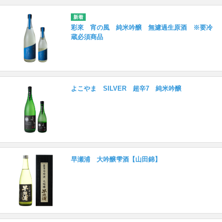
彩來 宵の風 純米吟醸 無濾過生原酒 ※要冷
蔵必須商品
よこやま SILVER 超辛7 純米吟醸
早瀬浦 大吟醸雫酒【山田錦】