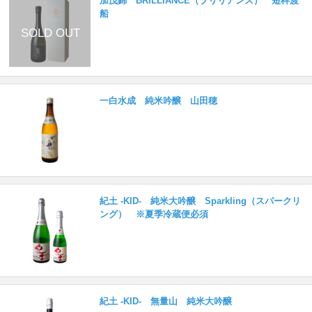
加茂錦 BRILLIANCE（ブリリアンス） 短稈渡
船
一白水成 純米吟醸 山田穂
紀土 -KID- 純米大吟醸 Sparkling（スパークリ
ング） ※夏季冷蔵便必須
紀土 -KID- 無量山 純米大吟醸