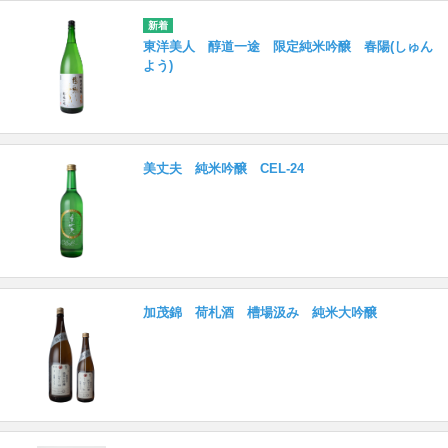
東洋美人 醇道一途 限定純米吟醸 春陽(しゅん
よう)
美丈夫 純米吟醸 CEL-24
加茂錦 荷札酒 槽場汲み 純米大吟醸