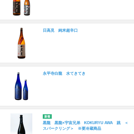
日高見 純米超辛口
永平寺白龍 水てきてき
黒龍 黒龍×宇宙兄弟 KOKURYU AWA 跳 ＜
スパークリング＞ ※要冷蔵商品