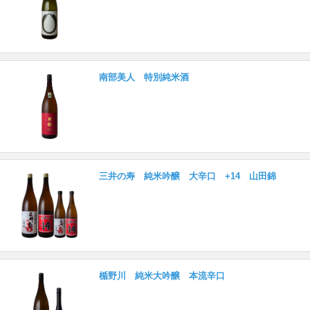
南部美人 特別純米酒
三井の寿 純米吟醸 大辛口 +14 山田錦
楯野川 純米大吟醸 本流辛口