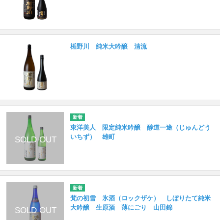
楯野川 純米大吟醸 清流
東洋美人 限定純米吟醸 醇道一途（じゅんどう
いちず） 雄町
梵の初雪 氷酒（ロックザケ） しぼりたて純米
大吟醸 生原酒 薄にごり 山田錦