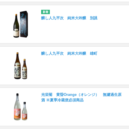
醸し人九平次 純米大吟醸 別誂
醸し人九平次 純米大吟醸 雄町
光栄菊 黄昏Orange（オレンジ） 無濾過生原
酒 ※夏季冷蔵便必須商品