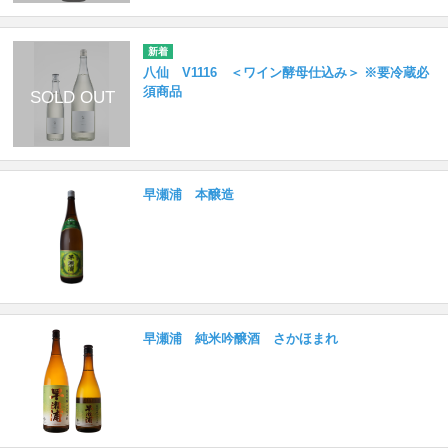
八仙 V1116 ＜ワイン酵母仕込み＞ ※要冷蔵必
須商品
早瀬浦 本醸造
早瀬浦 純米吟醸酒 さかほまれ