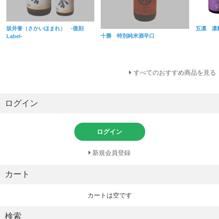
坂井誉（さかいほまれ） -復刻
五凛 凛粋 
十勝 特別純米酒辛口
Label-
すべてのおすすめ商品を見る
ログイン
ログイン
新規会員登録
カート
カートは空です
検索