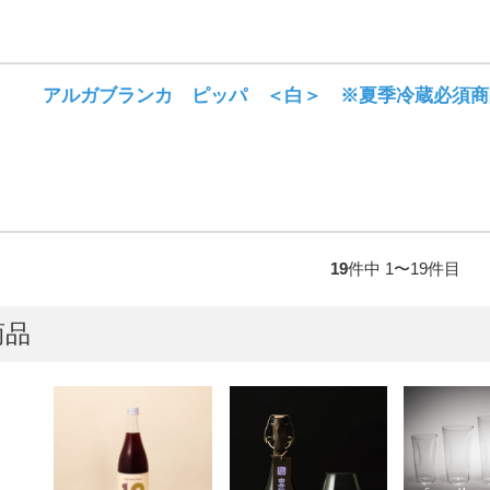
アルガブランカ ピッパ ＜白＞ ※夏季冷蔵必須商
19
件中 1〜19件目
商品