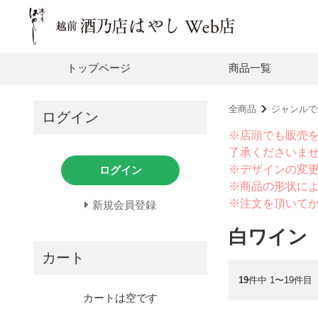
トップページ
商品一覧
全商品
ジャンルで
ログイン
※店頭でも販売
了承くださいま
※デザインの変
ログイン
※商品の形状に
※注文を頂いて
新規会員登録
白ワイン
カート
19
件中 1〜19件目
カートは空です