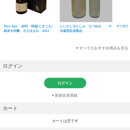
Plus Age 紗利 時超(ときごえ)
にいだしぜんしゅ なつゆき ※
サウボナ
純米大吟醸 さかほまれ 2021
冷蔵便必須商品
すべてのおすすめ商品を見る
ログイン
ログイン
新規会員登録
カート
カートは空です