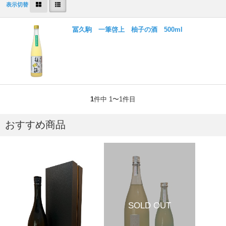
表示切替
冨久駒 一筆啓上 柚子の酒 500ml
1
件中 1〜1件目
おすすめ商品