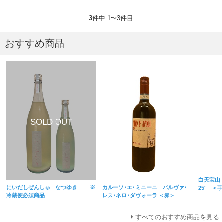
3
件中 1〜3件目
おすすめ商品
白天宝山
にいだしぜんしゅ なつゆき ※
カルーソ･エ･ミニーニ パルヴァ･
25° ＜
冷蔵便必須商品
レス･ネロ･ダヴォーラ ＜赤＞
すべてのおすすめ商品を見る