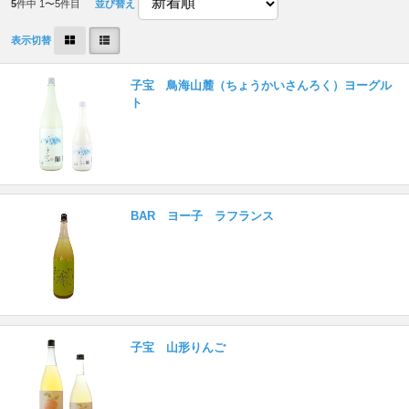
5
件中 1〜5件目
並び替え
表示切替
子宝 鳥海山麓（ちょうかいさんろく）ヨーグル
ト
BAR ヨー子 ラフランス
子宝 山形りんご