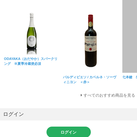
ODAYAKA（おだやか）スパークリ
ング ※夏季冷蔵便必須
バルディビエソ / カベルネ・ソーヴ
七本鎗 生
ィニヨン ＜赤＞
すべてのおすすめ商品を見る
ログイン
ログイン