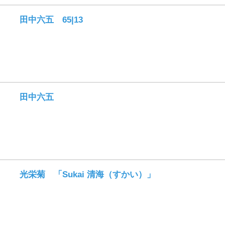
田中六五 65|13
田中六五
光栄菊 「Sukai 清海（すかい）」