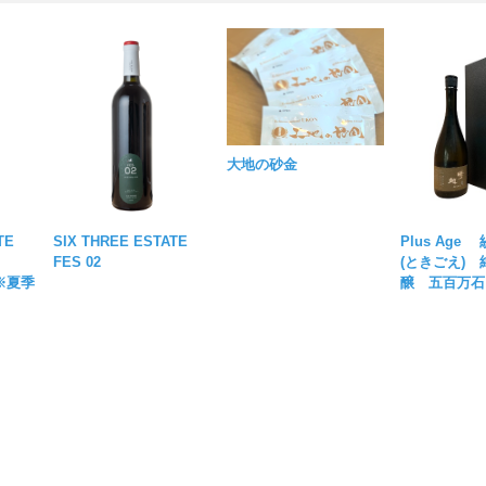
大地の砂金
TATE
SIX THREE ESTATE
Plus Ag
FES 02
(ときごえ)
※夏季
醸 五百万石 