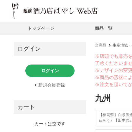
トップページ
商品一覧
全商品
生産地域・
ログイン
※店頭でも販売
了承くださいま
※デザインの変
ログイン
※商品の形状に
※注文を頂いて
新規会員登録
九州
カート
【福岡県】白糸酒
ゅぞう）【田中六
カートは空です