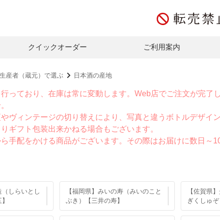
クイックオーダー
ご利用案内
生産者（蔵元）で選ぶ
日本酒の産地
を行っており、在庫は常に変動します。Web店でご注文が完了
せ。
更やヴィンテージの切り替えにより、写真と違うボトルデザイ
よりギフト包装出来かねる場合もございます。
から手配をかける商品がございます。その際はお届けに数日～1
造（しらいとし
【福岡県】みいの寿（みいのこと
【佐賀県】
五】
ぶき）【三井の寿】
ぎくしゅぞ