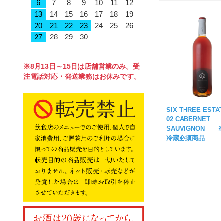
6
7
8
9
10
11
12
13
14
15
16
17
18
19
20
21
22
23
24
25
26
27
28
29
30
※8月13日～15日は店舗営業のみ。受
注電話対応・発送業務はお休みです。
SIX THREE ES
02 CABERNET
SAUVIGNON 
冷蔵必須商品