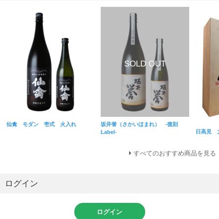
仙禽 モダン 壱式 火入れ
坂井誉（さかいほまれ） -復刻
日高見 
Label-
すべてのおすすめ商品を見る
ログイン
ログイン