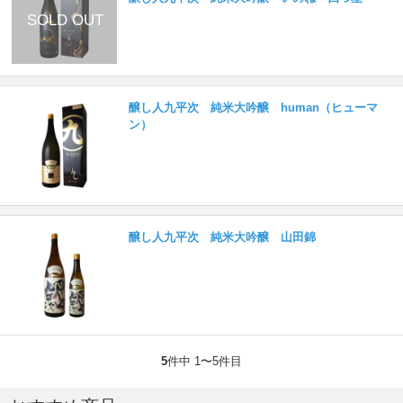
醸し人九平次 純米大吟醸 human（ヒューマ
ン）
醸し人九平次 純米大吟醸 山田錦
5
件中 1〜5件目