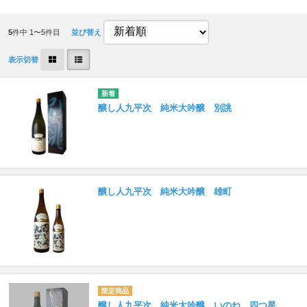
5
件中 1〜5件目
並び替え
表示切替
醸し人九平次 純米大吟醸 別誂
醸し人九平次 純米大吟醸 雄町
醸し人九平次 純米大吟醸 いのね 四つ星