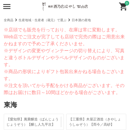
0
全商品
生産地域・生産者（蔵元）で選ぶ
日本酒の産地
※店頭でも販売を行っており、在庫は常に変動します。
Web店でご注文が完了しても店頭で完売の際はご用意出来
かねますので予めご了承くださいませ。
※デザインの変更やヴィンテージの切り替えにより、写真
と違うボトルデザインやラベルデザインのものがございま
す。
※商品の形状によりギフト包装出来かねる場合もございま
す。
※注文を頂いてから手配をかける商品がございます。その
際はお届けに数日～10間ほどかかる場合がございます。
東海
【愛知県】萬乗醸造（ばんじょう
【三重県】木屋正酒造（きやしょ
じょうぞう）【醸し人九平次】
うしゅぞう）【而今／高砂】