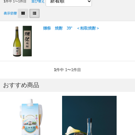
1
件中 1〜1件目
並び替え
表示切替
獺祭 焼酎 39° ＜粕取焼酎＞
1
件中 1〜1件目
おすすめ商品