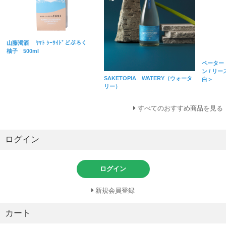
山藤濁酒 ﾔﾏﾄ ｼｰｻｲﾄﾞどぶろく
柚子 500ml
ペーター
ン / リ
SAKETOPIA WATERY（ウォータ
白＞
リー）
すべてのおすすめ商品を見る
ログイン
ログイン
新規会員登録
カート