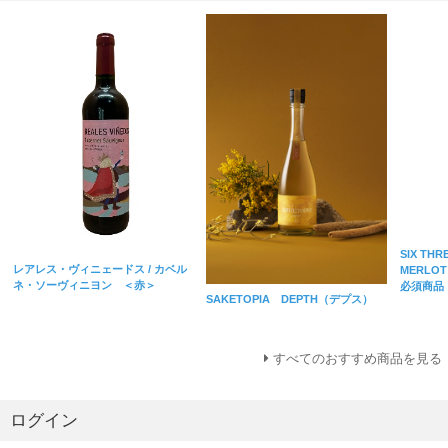
SIX THR
レアレス・ヴィニェードス / カベル
MERL
ネ・ソーヴィニヨン ＜赤＞
必須商品
SAKETOPIA DEPTH（デプス）
すべてのおすすめ商品を見る
ログイン