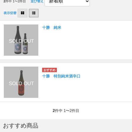
2
件中 1〜2件目
並び替え
表示切替
十勝 純米
十勝 特別純米酒辛口
2
件中 1〜2件目
おすすめ商品