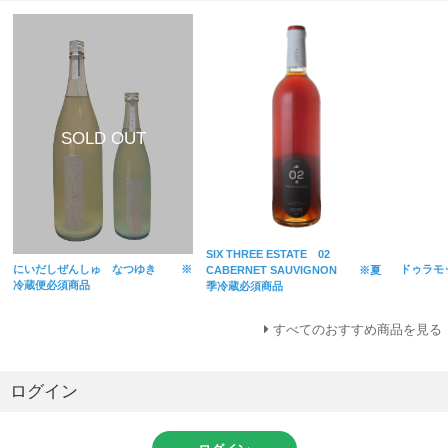
SIX THREE ESTATE 02
にいだしぜんしゅ なつゆき ※
ドゥラモ
CABERNET SAUVIGNON ※夏
冷蔵便必須商品
季冷蔵必須商品
すべてのおすすめ商品を見る
ログイン