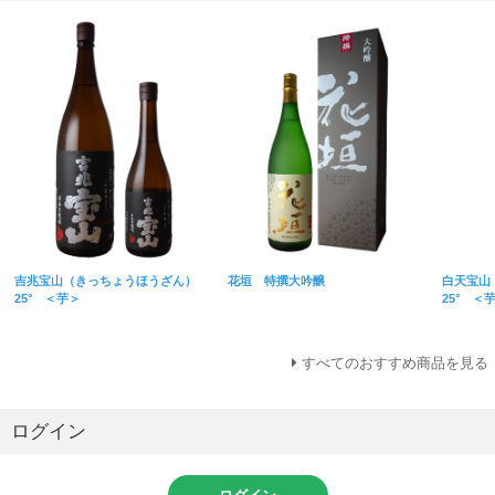
吉兆宝山（きっちょうほうざん）
花垣 特撰大吟醸
白天宝山
25° ＜芋＞
25° ＜
すべてのおすすめ商品を見る
ログイン