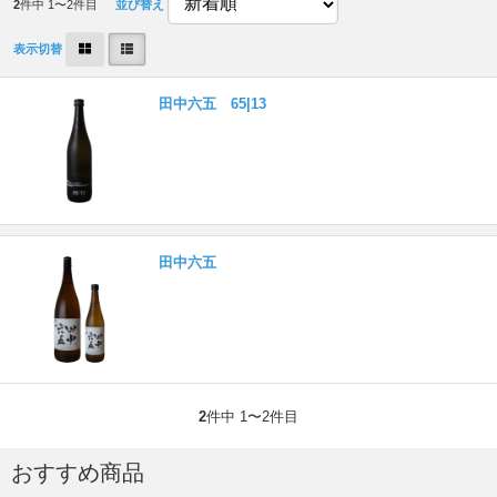
2
件中 1〜2件目
並び替え
表示切替
田中六五 65|13
田中六五
2
件中 1〜2件目
おすすめ商品