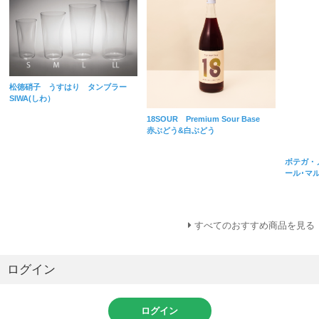
松徳硝子 うすはり タンブラー
SIWA(しわ）
18SOUR Premium Sour Base
赤ぶどう&白ぶどう
ボテガ・
ール･マ
すべてのおすすめ商品を見る
ログイン
ログイン