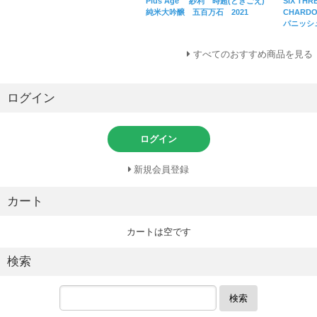
SIX THR
Plus Age 紗利 時超(ときごえ)
CHARD
純米大吟醸 五百万石 2021
パニッシュ
すべてのおすすめ商品を見る
ログイン
ログイン
新規会員登録
カート
カートは空です
検索
検索