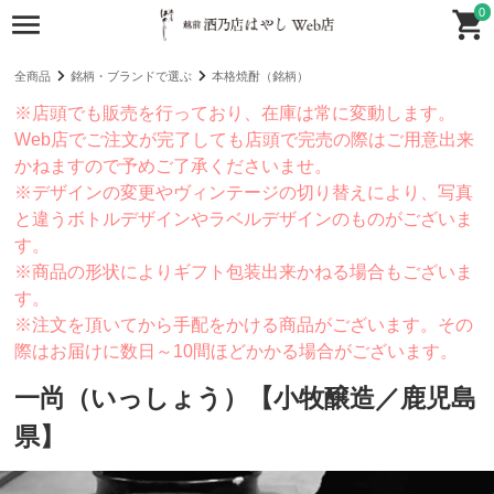
0
全商品
銘柄・ブランドで選ぶ
本格焼酎（銘柄）
※店頭でも販売を行っており、在庫は常に変動します。
Web店でご注文が完了しても店頭で完売の際はご用意出来
かねますので予めご了承くださいませ。
※デザインの変更やヴィンテージの切り替えにより、写真
と違うボトルデザインやラベルデザインのものがございま
す。
※商品の形状によりギフト包装出来かねる場合もございま
す。
※注文を頂いてから手配をかける商品がございます。その
際はお届けに数日～10間ほどかかる場合がございます。
一尚（いっしょう）【小牧醸造／鹿児島
県】