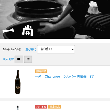
5
件中 1〜5件目
並び替え
表示切替
一尚 Challenge シルバー 美郷錦 25°