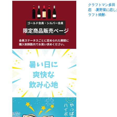
クラフトマン多田
恋 -夏野菜に恋し
ラフト焼酎-