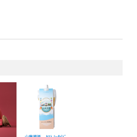
山藤濁酒 ﾔﾏﾄ ｼｰｻｲﾄﾞ