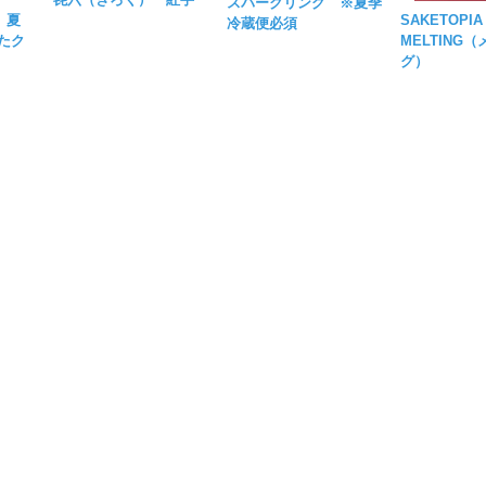
スパークリング ※夏季
 夏
SAKETOP
冷蔵便必須
たク
MELTING
グ）