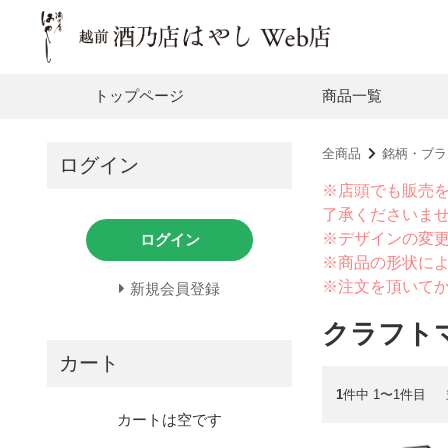
トップページ
商品一覧
全商品
銘柄・ブラ
ログイン
※店頭でも販売
了承くださいま
※デザインの変
ログイン
※商品の形状に
※注文を頂いて
新規会員登録
クラフト
カート
1
件中 1〜1件目
カートは空です