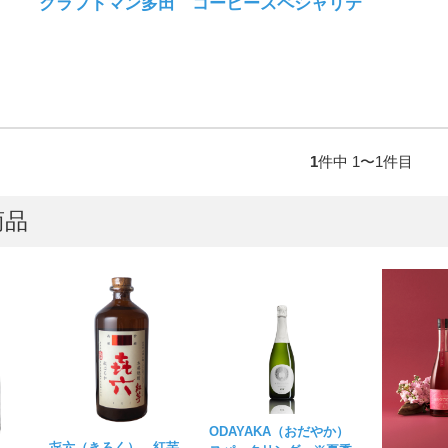
クラフトマン多田 コーヒースペシャリテ
1
件中 1〜1件目
商品
ODAYAKA（おだやか）
㐂六（きろく） 紅芋