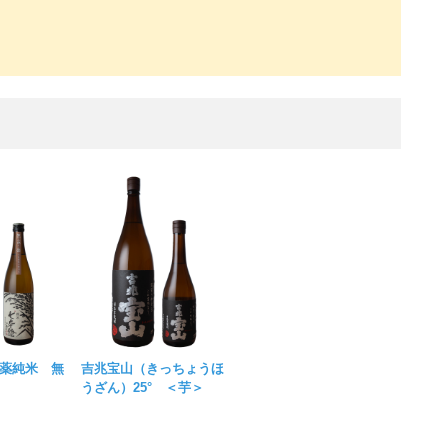
薬純米 無
吉兆宝山（きっちょうほ
うざん）25° ＜芋＞