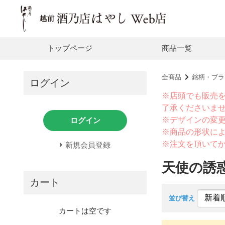
トップページ
商品一覧
全商品
銘柄・ブラ
ログイン
※店頭でも販売
了承くださいま
※デザインの変
ログイン
※商品の形状に
※注文を頂いて
新規会員登録
天使の誘
カート
並び替え
カートは空です