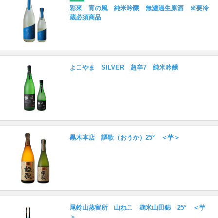
彩來 宵の風 純米吟醸 無濾過生原酒 ※要冷
蔵必須商品
よこやま SILVER 超辛7 純米吟醸
黒木本店 謳歌（おうか）25° ＜芋＞
尾鈴山蒸留所 山ねこ 麹米山田錦 25° ＜芋
＞