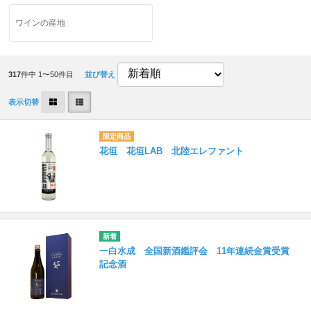
ワインの産地
317
件中 1〜50件目
並び替え
表示切替
花垣 花垣LAB 北陸エレファント
一白水成 全国新酒鑑評会 11年連続金賞受賞
記念酒