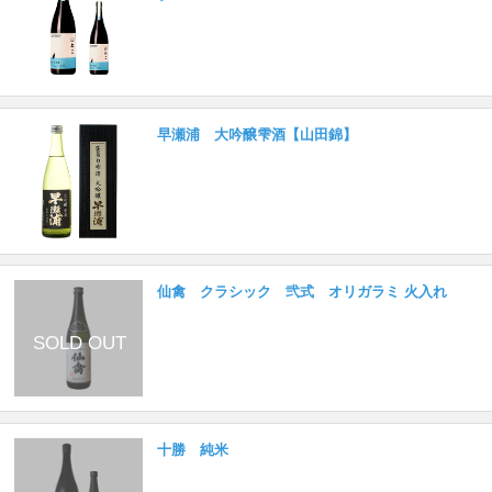
早瀬浦 大吟醸雫酒【山田錦】
仙禽 クラシック 弐式 オリガラミ 火入れ
十勝 純米