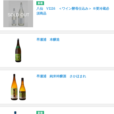
八仙 V1116 ＜ワイン酵母仕込み＞ ※要冷蔵必
須商品
早瀬浦 本醸造
早瀬浦 純米吟醸酒 さかほまれ