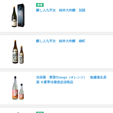
醸し人九平次 純米大吟醸 別誂
醸し人九平次 純米大吟醸 雄町
光栄菊 黄昏Orange（オレンジ） 無濾過生原
酒 ※夏季冷蔵便必須商品