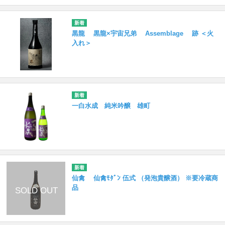
黒龍 黒龍×宇宙兄弟 Assemblage 跡 ＜火
入れ＞
一白水成 純米吟醸 雄町
仙禽 仙禽ﾓﾀﾞﾝ 伍式 （発泡貴醸酒） ※要冷蔵商
品