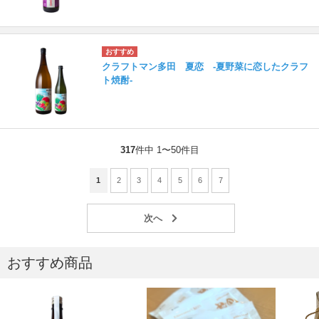
クラフトマン多田 夏恋 -夏野菜に恋したクラフ
ト焼酎-
317
件中 1〜50件目
1
2
3
4
5
6
7
おすすめ商品