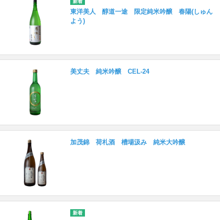
東洋美人 醇道一途 限定純米吟醸 春陽(しゅん
よう)
美丈夫 純米吟醸 CEL-24
加茂錦 荷札酒 槽場汲み 純米大吟醸