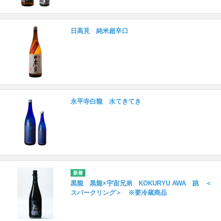
日高見 純米超辛口
永平寺白龍 水てきてき
黒龍 黒龍×宇宙兄弟 KOKURYU AWA 跳 ＜
スパークリング＞ ※要冷蔵商品