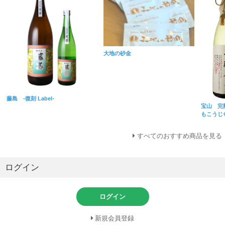
大地の砂金
藤島 -復刻 Label-
宝山 完
もこうじ
すべてのおすすめ商品を見る
ログイン
ログイン
新規会員登録