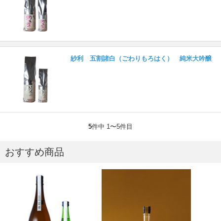
紗利 五割諸白（ごわりもろはく） 純米大吟醸
5
件中 1〜5件目
おすすめ商品