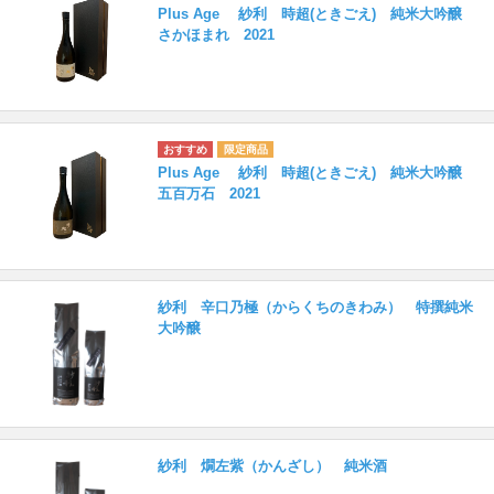
Plus Age 紗利 時超(ときごえ) 純米大吟醸
さかほまれ 2021
Plus Age 紗利 時超(ときごえ) 純米大吟醸
五百万石 2021
紗利 辛口乃極（からくちのきわみ） 特撰純米
大吟醸
紗利 燗左紫（かんざし） 純米酒