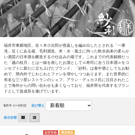
福井市東郷地区。佐々木小次郎が燕返しを編み出したとされる「一乗
滝」近くにある蔵、毛利酒造。米・水・風土に拘った軟水由来の柔らか
い酒質の日本酒を醸造する小仕込みの蔵です。これまでの代表銘柄だっ
た「越の桂月」とは一線を画したお酒として≪寿司に合う日本酒≫をコ
ンセプトに新たに立ち上げたブランド、「紗利」は食中酒としてもお勧
めで、県内外でじわじわとファンを増やしつつあります。また世界的に
有名な三ツ星レストランのシェフ、アラン・デュカス氏に注目されたこ
とで海外からの問い合わせも多くなっており、福井県を代表するブラン
ドとして急成長を遂げています。
5
件中 1〜5件目
並び替え
表示切替