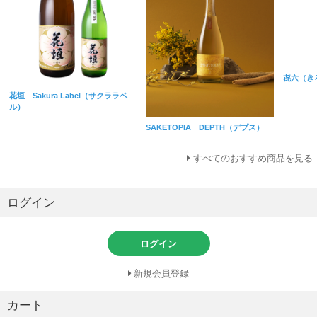
㐂六（き
花垣 Sakura Label（サクララベ
ル）
SAKETOPIA DEPTH（デプス）
すべてのおすすめ商品を見る
ログイン
ログイン
新規会員登録
カート