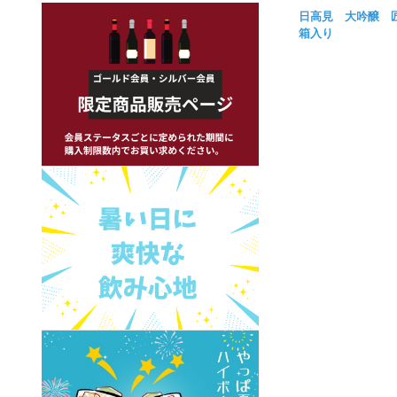
日高見 大吟醸 
箱入り