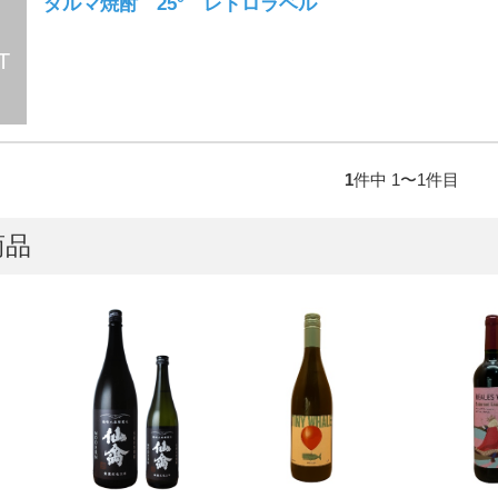
ダルマ焼酎 25° レトロラベル
1
件中 1〜1件目
商品