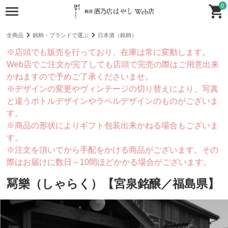
0
全商品
銘柄・ブランドで選ぶ
日本酒（銘柄）
※店頭でも販売を行っており、在庫は常に変動します。
Web店でご注文が完了しても店頭で完売の際はご用意出来
かねますので予めご了承くださいませ。
※デザインの変更やヴィンテージの切り替えにより、写真
と違うボトルデザインやラベルデザインのものがございま
す。
※商品の形状によりギフト包装出来かねる場合もございま
す。
※注文を頂いてから手配をかける商品がございます。その
際はお届けに数日～10間ほどかかる場合がございます。
冩樂（しゃらく）【宮泉銘醸／福島県】