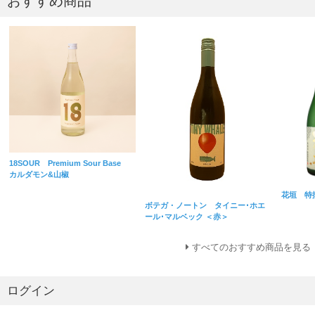
おすすめ商品
18SOUR Premium Sour Base
カルダモン&山椒
花垣 特
ボテガ・ノートン タイニー･ホエ
ール･マルベック ＜赤＞
すべてのおすすめ商品を見る
ログイン