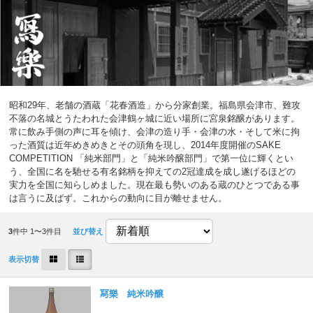
昭和29年、老舗の酒蔵「花春酒造」から分家創業。福島県会津市、難攻
不落の名城とうたわれた会津鶴ヶ城に近い場所に宮泉銘醸があります。
常に飲み手側の声に耳を傾け、会津の造り手・会津の水・そして米に拘
った酒質は近年めきめきとその頭角を現し、2014年度開催のSAKE
COMPETITION 「純米部門」と「純米吟醸部門」で第一位に輝くとい
う、全国に名を馳せる有名銘柄を抑えての2冠達成を成し遂げるほどの
実力を全国に知らしめました。現在最も勢いのある蔵のひとつである事
は言うに及ばず。これからの動向に目が離せません。
3
件中 1〜3件目
並び替え
表示切替
冩樂 純米吟醸