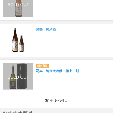
冩樂 純米酒
冩樂 純米大吟醸 極上二割
3
件中 1〜3件目