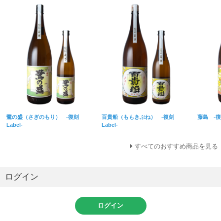
鷺の盛（さぎのもり） -復刻
百貴船（ももきぶね） -復刻
藤島 -復刻
Label-
Label-
すべてのおすすめ商品を見る
ログイン
ログイン