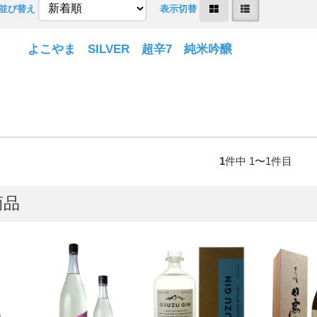
並び替え
表示切替
よこやま SILVER 超辛7 純米吟醸
1
件中 1〜1件目
商品