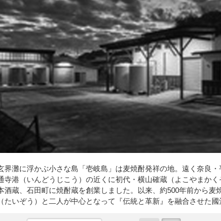
玄界灘に浮かぶ小さな島「壱岐島」は麦焼酎発祥の地。遠く奈良・
通寺港（いんどうじこう）の近くに初代・横山確蔵（よこやまかくぞう
本酒蔵、石田町に焼酎蔵を創業しました。以来、約500年前から麦
（たいぞう）と二人が中心となって『伝統と革新』を融合させた國