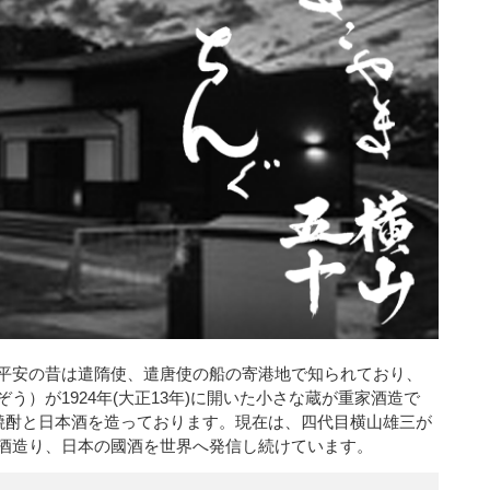
平安の昔は遣隋使、遣唐使の船の寄港地で知られており、
）が1924年(大正13年)に開いた小さな蔵が重家酒造で
焼酎と日本酒を造っております。現在は、四代目横山雄三が
酒造り、日本の國酒を世界へ発信し続けています。