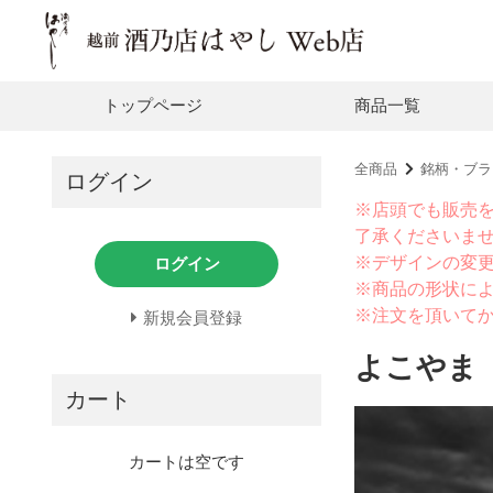
トップページ
商品一覧
全商品
銘柄・ブラ
ログイン
※店頭でも販売
了承くださいま
※デザインの変
ログイン
※商品の形状に
※注文を頂いて
新規会員登録
よこやま
カート
カートは空です