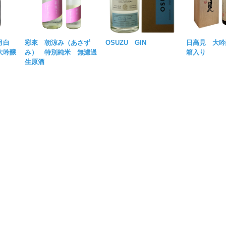
月白
彩來 朝涼み（あさず
OSUZU GIN
日高見 大吟
大吟醸
み） 特別純米 無濾過
箱入り
生原酒