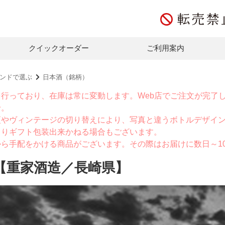
クイックオーダー
ご利用案内
ンドで選ぶ
日本酒（銘柄）
を行っており、在庫は常に変動します。Web店でご注文が完了
せ。
更やヴィンテージの切り替えにより、写真と違うボトルデザイ
よりギフト包装出来かねる場合もございます。
から手配をかける商品がございます。その際はお届けに数日～1
【重家酒造／長崎県】