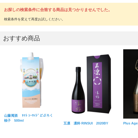
お探しの検索条件に合致する商品は見つかりませんでした。
おすすめ商品
山藤濁酒 ﾔﾏﾄ ｼｰｻｲﾄﾞどぶろく
柚子 500ml
五凛 凛粋 RINSUI 2020BY
Plus A