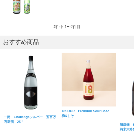
2
件中 1〜2件目
おすすめ商品
18SOUR Premium Sour Base
梅&しそ
一尚 Challengeシルバー 五百万
石新酒 25 °
加茂錦 
純米大吟