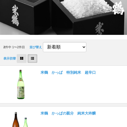
2
件中 1〜2件目
並び替え
表示切替
米鶴 かっぱ 特別純米 超辛口
米鶴 かっぱの親分 純米大吟醸