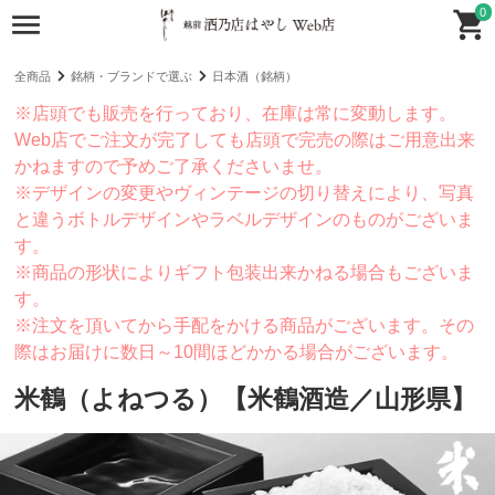
0
全商品
銘柄・ブランドで選ぶ
日本酒（銘柄）
※店頭でも販売を行っており、在庫は常に変動します。
Web店でご注文が完了しても店頭で完売の際はご用意出来
かねますので予めご了承くださいませ。
※デザインの変更やヴィンテージの切り替えにより、写真
と違うボトルデザインやラベルデザインのものがございま
す。
※商品の形状によりギフト包装出来かねる場合もございま
す。
※注文を頂いてから手配をかける商品がございます。その
際はお届けに数日～10間ほどかかる場合がございます。
米鶴（よねつる）【米鶴酒造／山形県】