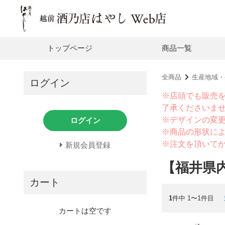
トップページ
商品一覧
全商品
生産地域・
ログイン
※店頭でも販売
了承くださいま
※デザインの変
ログイン
※商品の形状に
※注文を頂いて
新規会員登録
【福井県
カート
1
件中 1〜1件目
カートは空です