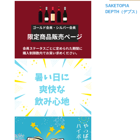
SAKETOPIA
DEPTH（デプス）