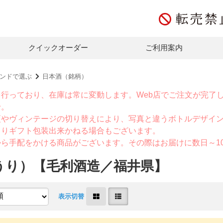
クイックオーダー
ご利用案内
ンドで選ぶ
日本酒（銘柄）
を行っており、在庫は常に変動します。Web店でご注文が完了
せ。
更やヴィンテージの切り替えにより、写真と違うボトルデザイ
よりギフト包装出来かねる場合もございます。
から手配をかける商品がございます。その際はお届けに数日～1
うり）【毛利酒造／福井県】
表示切替