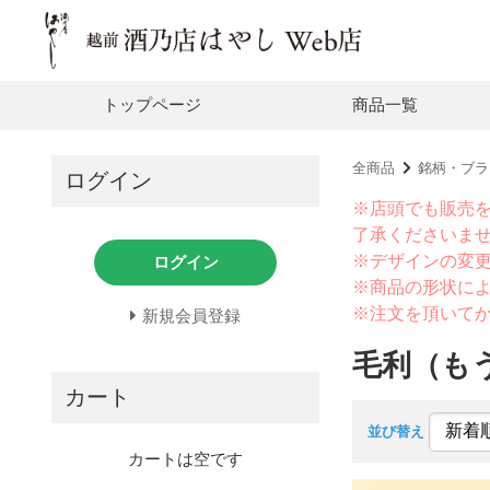
トップページ
商品一覧
全商品
銘柄・ブラ
ログイン
※店頭でも販売
了承くださいま
※デザインの変
ログイン
※商品の形状に
※注文を頂いて
新規会員登録
毛利（も
カート
並び替え
カートは空です