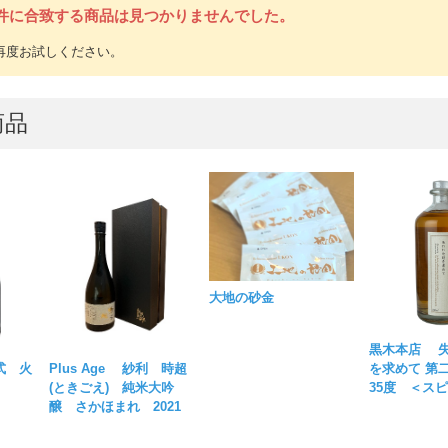
件に合致する商品は見つかりませんでした。
商品
大地の砂金
黒木本店 
式 火
Plus Age 紗利 時超
を求めて 
(ときごえ) 純米大吟
35度 ＜ス
醸 さかほまれ 2021