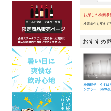
お探しの検索条
おすすめ
松徳硝子 うすは
ンブラー SIWA(