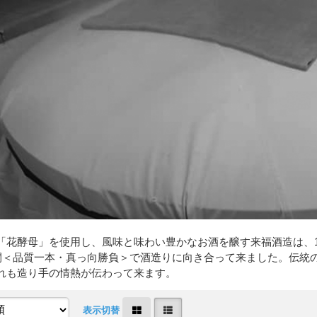
「花酵母」を使用し、風味と味わい豊かなお酒を醸す来福酒造は、1
年間＜品質一本・真っ向勝負＞で酒造りに向き合って来ました。伝統
れも造り手の情熱が伝わって来ます。
表示切替