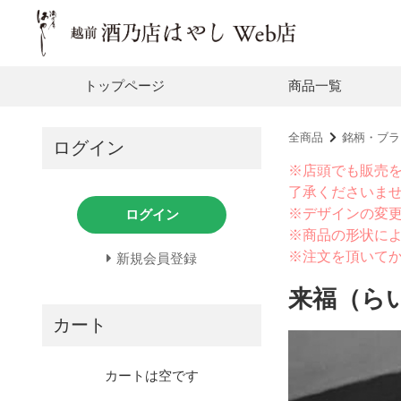
トップページ
商品一覧
全商品
銘柄・ブラ
ログイン
※店頭でも販売
了承くださいま
※デザインの変
ログイン
※商品の形状に
※注文を頂いて
新規会員登録
来福（ら
カート
カートは空です