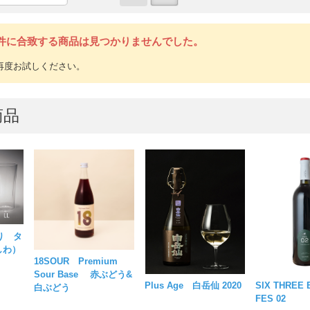
件に合致する商品は見つかりませんでした。
商品
り タ
しわ）
18SOUR Premium
Sour Base 赤ぶどう&
Plus Age 白岳仙 2020
SIX THREE
白ぶどう
FES 02