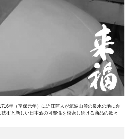
716年（享保元年）に近江商人が筑波山麓の良水の地に創
の技術と新しい日本酒の可能性を模索し続ける商品の数々