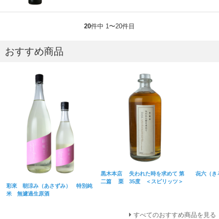
20
件中 1〜20件目
おすすめ商品
黒木本店 失われた時を求めて 第
㐂六（き
二篇 栗 35度 ＜スピリッツ＞
彩來 朝涼み（あさずみ） 特別純
米 無濾過生原酒
すべてのおすすめ商品を見る