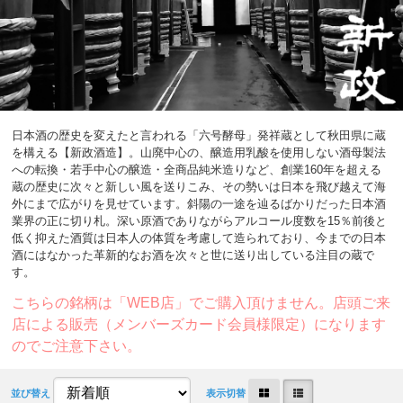
日本酒の歴史を変えたと言われる「六号酵母」発祥蔵として秋田県に蔵
を構える【新政酒造】。山廃中心の、醸造用乳酸を使用しない酒母製法
への転換・若手中心の醸造・全商品純米造りなど、創業160年を超える
蔵の歴史に次々と新しい風を送りこみ、その勢いは日本を飛び越えて海
外にまで広がりを見せています。斜陽の一途を辿るばかりだった日本酒
業界の正に切り札。深い原酒でありながらアルコール度数を15％前後と
低く抑えた酒質は日本人の体質を考慮して造られており、今までの日本
酒にはなかった革新的なお酒を次々と世に送り出している注目の蔵で
す。
こちらの銘柄は「WEB店」でご購入頂けません。店頭ご来
店による販売（メンバーズカード会員様限定）になります
のでご注意下さい。
並び替え
表示切替