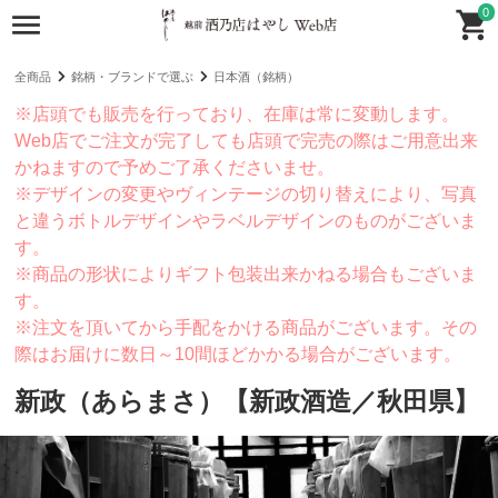
0
全商品
銘柄・ブランドで選ぶ
日本酒（銘柄）
※店頭でも販売を行っており、在庫は常に変動します。
Web店でご注文が完了しても店頭で完売の際はご用意出来
かねますので予めご了承くださいませ。
※デザインの変更やヴィンテージの切り替えにより、写真
と違うボトルデザインやラベルデザインのものがございま
す。
※商品の形状によりギフト包装出来かねる場合もございま
す。
※注文を頂いてから手配をかける商品がございます。その
際はお届けに数日～10間ほどかかる場合がございます。
新政（あらまさ）【新政酒造／秋田県】