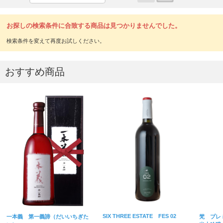
お探しの検索条件に合致する商品は見つかりませんでした。
おすすめ商品
SIX THREE ESTATE FES 02
一本義 第一義諦（だいいちぎた
梵 プレ