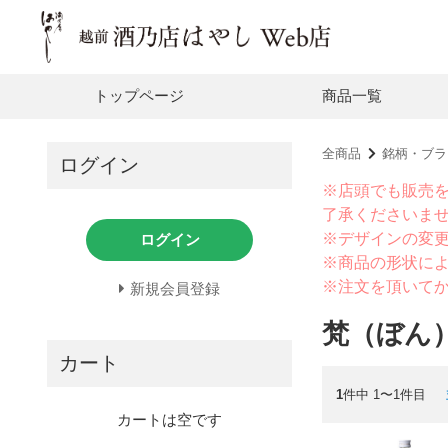
トップページ
商品一覧
全商品
銘柄・ブラ
ログイン
※店頭でも販売
了承くださいま
※デザインの変
ログイン
※商品の形状に
※注文を頂いて
新規会員登録
梵（ぼん
カート
1
件中 1〜1件目
カートは空です