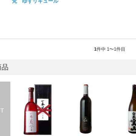
梵 ゆずリキュール
1
件中 1〜1件目
商品