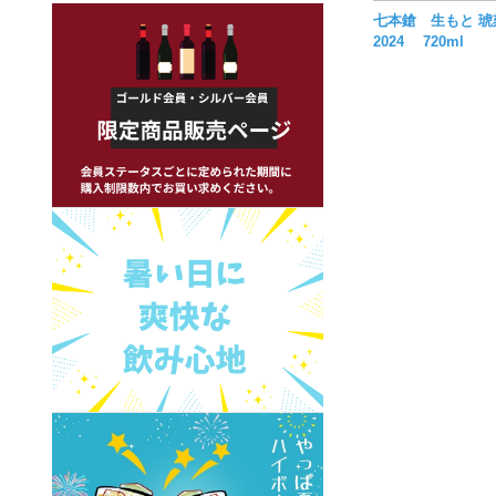
七本鎗 生もと 琥
2024 720ml