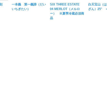
刻
一本義 第一義諦（だい
SIX THREE ESTATE
白天宝山（は
いちぎたい）
04 MERLOT（メルロ
ざん）25° 
ー） ※夏季冷蔵必須商
品