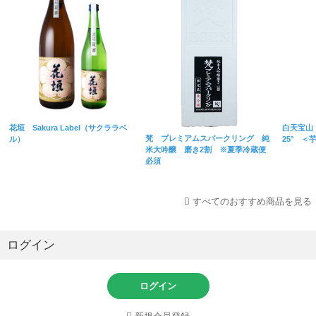
花垣 Sakura Label（サクララベ
白天宝山
梵 プレミアムスパークリング 純
ル）
25° ＜
米大吟醸 磨き2割 ※夏季冷蔵便
必須
すべてのおすすめ商品を見る
ログイン
ログイン