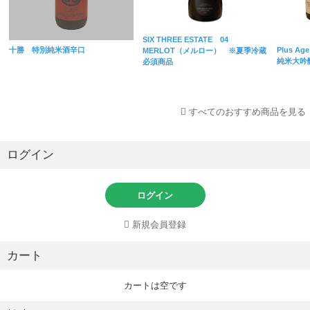
SIX THREE ESTATE 04
十勝 特別純米酒辛口
Plus 
MERLOT（メルロー） ※夏季冷蔵
純米大吟
必須商品
すべてのおすすめ商品を見る
ログイン
ログイン
新規会員登録
カート
カートは空です