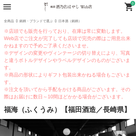
0
全商品
銘柄・ブランドで選ぶ
日本酒（銘柄）
※店頭でも販売を行っており、在庫は常に変動します。
Web店でご注文が完了しても店頭で完売の際はご用意出来
かねますので予めご了承くださいませ。
※デザインの変更やヴィンテージの切り替えにより、写真
と違うボトルデザインやラベルデザインのものがございま
す。
※商品の形状によりギフト包装出来かねる場合もございま
す。
※注文を頂いてから手配をかける商品がございます。その
際はお届けに数日～10間ほどかかる場合がございます。
福海（ふくうみ）【福田酒造／長崎県】