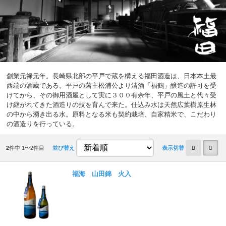
創業元禄元年。長崎県北部の平戸で蔵を構える福田酒造は、日本本土最
西端の酒蔵である。平戸の藩主松浦公より清酒「福鶴」醸造の許可を受
けてから、その御用酒屋として実に３００有余年、平戸の風土と代々受
け継がれてきた酒造りの技を育んで来た。仕込み水は天然広葉樹原生林
の中から湧き出る水。原料となる米も契約栽培、自家精米で、こだわり
の酒造りを行っている。
2
件中 1〜2件目
並び替え
表示切替
福海 山田錦 火入