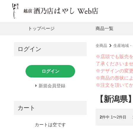
トップページ
商品一覧
全商品
生産地域・
ログイン
※店頭でも販売
了承くださいま
※デザインの変
ログイン
※商品の形状に
※注文を頂いて
新規会員登録
【新潟県
カート
2
件中 1〜2件目
カートは空です