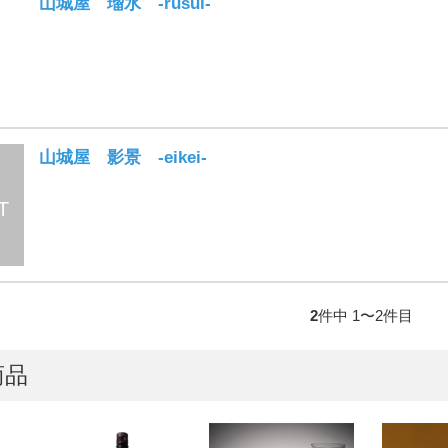
山城屋 瑠水 -rusui-
山城屋 影景 -eikei-
2
件中 1〜2件目
商品