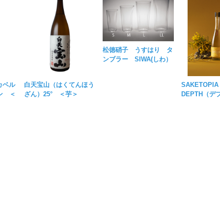
松徳硝子 うすはり タ
ンブラー SIWA(しわ）
カベル
白天宝山（はくてんほう
SAKETOP
ン ＜
ざん）25° ＜芋＞
DEPTH（デ