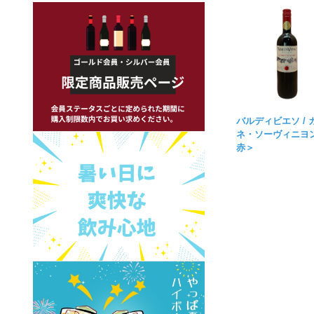
バルディビエソ / 
ネ・ソーヴィニヨ
赤＞