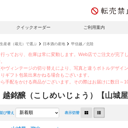
クイックオーダー
ご利用案内
生産者（蔵元）で選ぶ
日本酒の産地
甲信越／北陸
を行っており、在庫は常に変動します。Web店でご注文が完了
せ。
更やヴィンテージの切り替えにより、写真と違うボトルデザイ
よりギフト包装出来かねる場合もございます。
から手配をかける商品がございます。その際はお届けに数日～1
】越銘醸（こしめいじょう）【山城
並び替え
表示切替