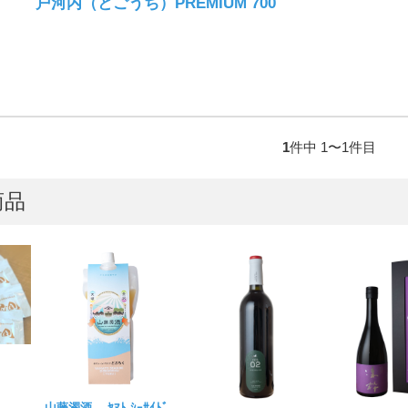
戸河内（とごうち）PREMIUM 700
1
件中 1〜1件目
商品
山藤濁酒 ﾔﾏﾄ ｼｰｻｲﾄﾞ