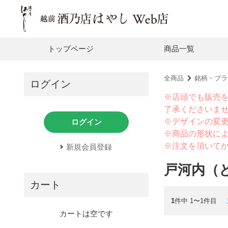
トップページ
商品一覧
全商品
銘柄・ブラ
ログイン
※店頭でも販売
了承くださいま
※デザインの変
ログイン
※商品の形状に
※注文を頂いて
新規会員登録
戸河内（
カート
1
件中 1〜1件目
カートは空です