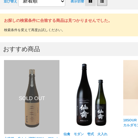
並び替え
表示切替
お探しの検索条件に合致する商品は見つかりませんでした。
おすすめ商品
18SOUR
カルダモ
仙禽 モダン 壱式 火入れ