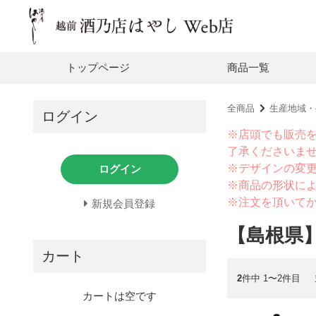
トップページ
商品一覧
全商品
生産地域・
ログイン
※店頭でも販売
了承くださいま
※デザインの変
ログイン
※商品の形状に
※注文を頂いて
新規会員登録
【島根県
カート
2
件中 1〜2件目
カートは空です