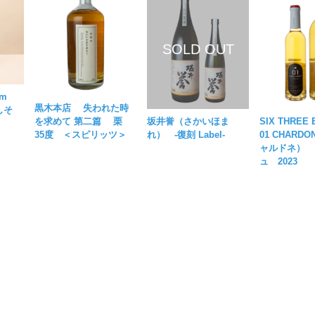
um
黒木本店 失われた時
しそ
坂井誉（さかいほま
SIX THREE
を求めて 第二篇 栗
れ） -復刻 Label-
01 CHARD
35度 ＜スピリッツ＞
ャルドネ） 
ュ 2023