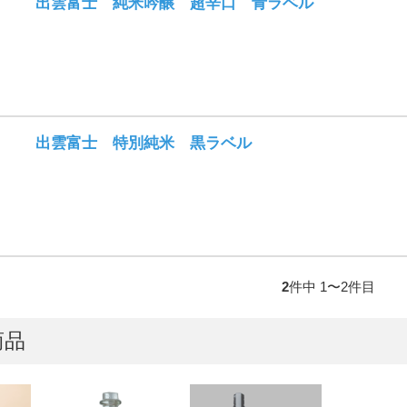
出雲富士 純米吟醸 超辛口 青ラベル
出雲富士 特別純米 黒ラベル
2
件中 1〜2件目
商品