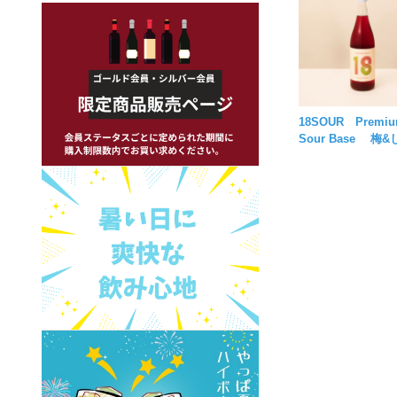
18SOUR Premi
Sour Base 梅&