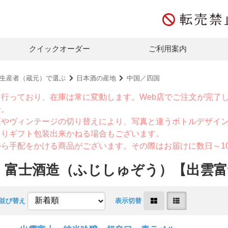
クイックオーダー
ご利用案内
生産者（蔵元）で選ぶ
日本酒の産地
中国／四国
を行っており、在庫は常に変動します。Web店でご注文が完了
せ。
更やヴィンテージの切り替えにより、写真と違うボトルデザイ
よりギフト包装出来かねる場合もございます。
から手配をかける商品がございます。その際はお届けに数日～1
】富士酒造（ふじしゅぞう）【出雲富
並び替え
表示切替