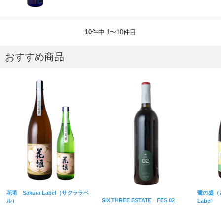
10
件中 1〜10件目
おすすめ商品
花垣 Sakura Label（サクララベ
鷺の盛（
SIX THREE ESTATE FES 02
ル）
Label-