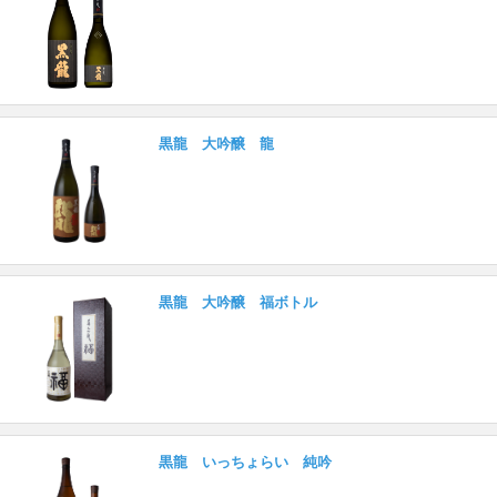
黒龍 大吟醸 龍
黒龍 大吟醸 福ボトル
黒龍 いっちょらい 純吟