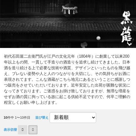
初代石田屋二左衛門氏が江戸の文化元年（1804年）に創業して以来200
年以上もの間、一貫して手造りの酒造りを追求し続けてきました。日本
酒を造り続ける上で必要な技術や酒質、デザインといったものを飛び越
え、ブレない姿勢や人と人のつながりを大切にし、その気持ちがお酒に
表現されてます。こんな酒蔵がこちら地元にあるということに感謝しつ
つ販売をさせていただいております。近年安定した出荷が困難な状況に
なってきております。ご迷惑をお掛け致しておりますが、無理な増産を
せずお酒の質に拘っている故に起こる供給不足ですので、何卒ご理解の
程宜しくお願い申し上げます。
10
件中 1〜10件目
並び替え
表示切替