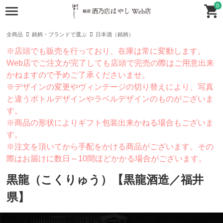
0
全商品
銘柄・ブランドで選ぶ
日本酒（銘柄）
※店頭でも販売を行っており、在庫は常に変動します。
Web店でご注文が完了しても店頭で完売の際はご用意出来
かねますので予めご了承くださいませ。
※デザインの変更やヴィンテージの切り替えにより、写真
と違うボトルデザインやラベルデザインのものがございま
す。
※商品の形状によりギフト包装出来かねる場合もございま
す。
※注文を頂いてから手配をかける商品がございます。その
際はお届けに数日～10間ほどかかる場合がございます。
黒龍（こくりゅう）【黒龍酒造／福井
県】