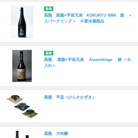
黒龍 黒龍×宇宙兄弟 KOKURYU AWA 跳 ＜
スパークリング＞ ※要冷蔵商品
黒龍 黒龍×宇宙兄弟 Assemblage 跡 ＜火
入れ＞
黒龍 平盃（ひらさかずき）
黒龍 大吟醸