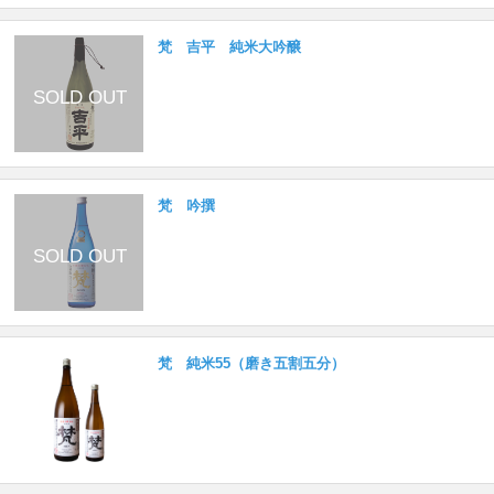
梵 吉平 純米大吟醸
梵 吟撰
梵 純米55（磨き五割五分）