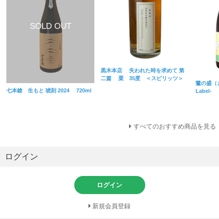
黒木本店 失われた時を求めて 第
二篇 栗 35度 ＜スピリッツ＞
鷺の盛（
七本鎗 生もと 琥刻 2024 720ml
Label-
すべてのおすすめ商品を見る
ログイン
ログイン
新規会員登録