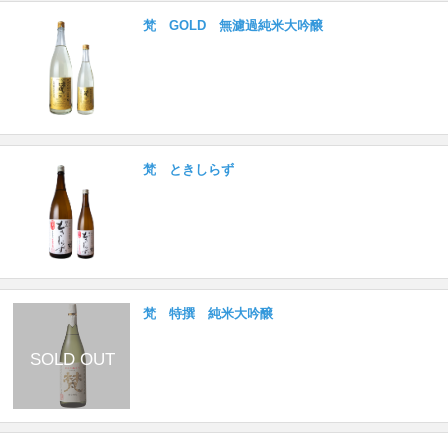
梵 GOLD 無濾過純米大吟醸
梵 ときしらず
梵 特撰 純米大吟醸