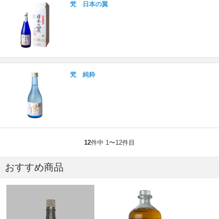
梵 日本の翼
梵 純粋
12
件中 1〜12件目
おすすめ商品