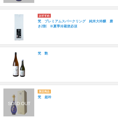
梵 プレミアムスパークリング 純米大吟醸 磨
き2割 ※夏季冷蔵便必須
梵 艶
梵 超吟