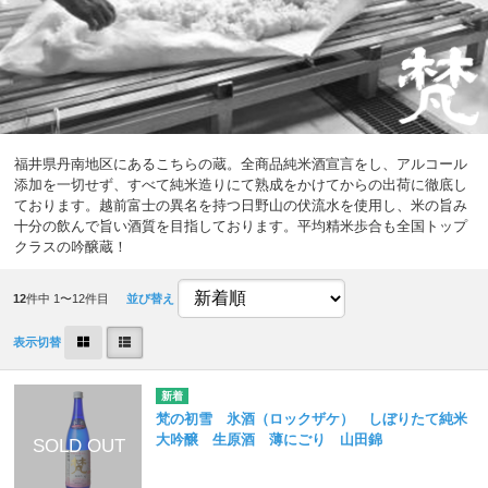
福井県丹南地区にあるこちらの蔵。全商品純米酒宣言をし、アルコール
添加を一切せず、すべて純米造りにて熟成をかけてからの出荷に徹底し
ております。越前富士の異名を持つ日野山の伏流水を使用し、米の旨み
十分の飲んで旨い酒質を目指しております。平均精米歩合も全国トップ
クラスの吟醸蔵！
12
件中 1〜12件目
並び替え
表示切替
梵の初雪 氷酒（ロックザケ） しぼりたて純米
大吟醸 生原酒 薄にごり 山田錦