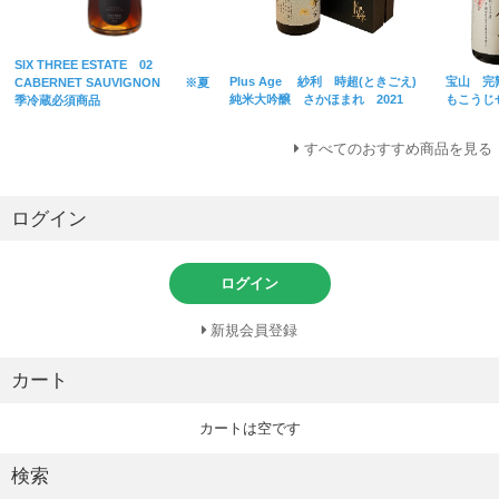
SIX THREE ESTATE 02
Plus Age 紗利 時超(ときごえ)
宝山 完
CABERNET SAUVIGNON ※夏
純米大吟醸 さかほまれ 2021
もこうじ
季冷蔵必須商品
すべてのおすすめ商品を見る
ログイン
ログイン
新規会員登録
カート
カートは空です
検索