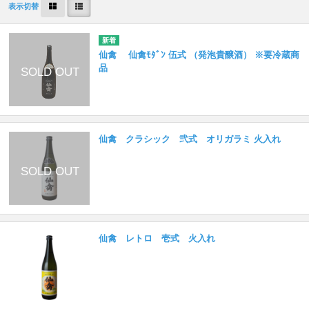
表示切替
仙禽 仙禽ﾓﾀﾞﾝ 伍式 （発泡貴醸酒） ※要冷蔵商
品
仙禽 クラシック 弐式 オリガラミ 火入れ
仙禽 レトロ 壱式 火入れ