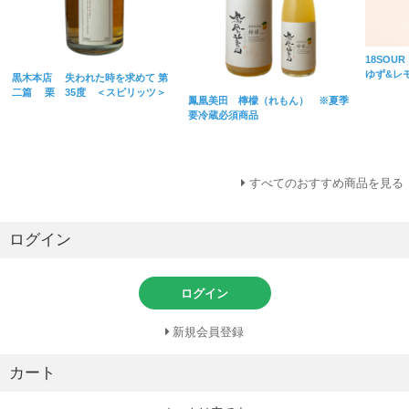
18SOUR
ゆず&レ
黒木本店 失われた時を求めて 第
二篇 栗 35度 ＜スピリッツ＞
鳳凰美田 檸檬（れもん） ※夏季
要冷蔵必須商品
すべてのおすすめ商品を見る
ログイン
ログイン
新規会員登録
カート