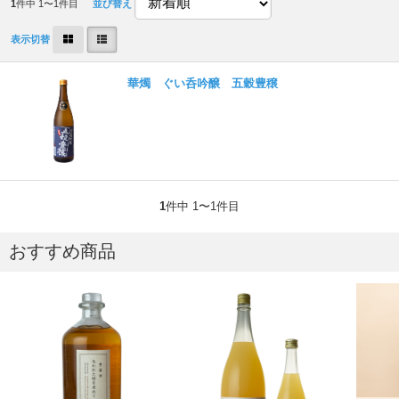
1
件中 1〜1件目
並び替え
表示切替
華燭 ぐい呑吟醸 五穀豊穣
1
件中 1〜1件目
おすすめ商品