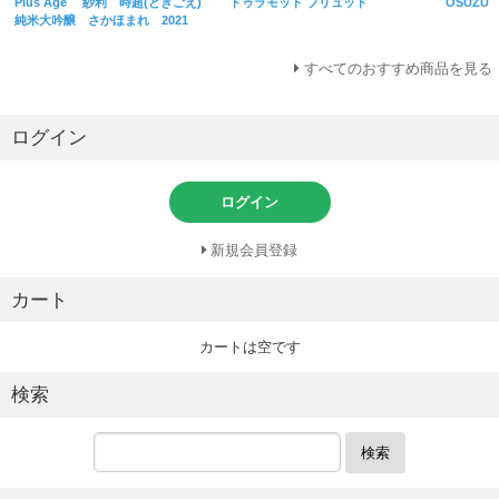
Plus Age 紗利 時超(ときごえ)
ドゥラモット ブリュット
OSUZU 
純米大吟醸 さかほまれ 2021
すべてのおすすめ商品を見る
ログイン
ログイン
新規会員登録
カート
カートは空です
検索
検索