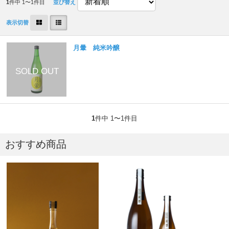
1
件中 1〜1件目
並び替え
表示切替
月暈 純米吟醸
1
件中 1〜1件目
おすすめ商品