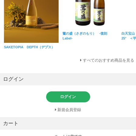
鷺の盛（さぎのもり） -復刻
白天宝山
Label-
25° ＜
SAKETOPIA DEPTH（デプス）
すべてのおすすめ商品を見る
ログイン
ログイン
新規会員登録
カート