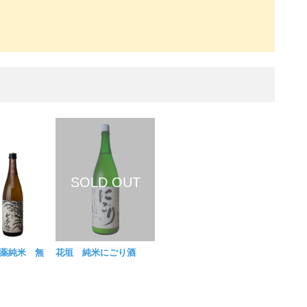
薬純米 無
花垣 純米にごり酒