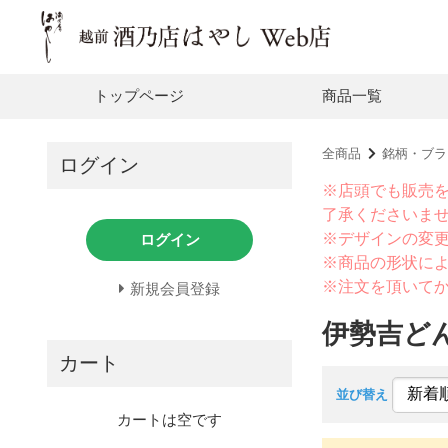
トップページ
商品一覧
全商品
銘柄・ブラ
ログイン
※店頭でも販売
了承くださいま
※デザインの変
ログイン
※商品の形状に
※注文を頂いて
新規会員登録
伊勢吉ど
カート
並び替え
カートは空です