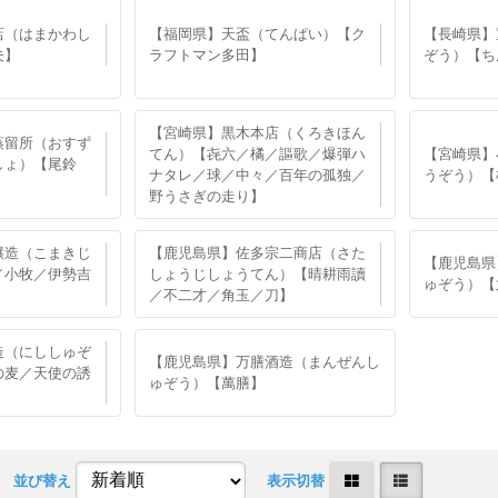
店（はまかわし
【福岡県】天盃（てんぱい）【ク
【長崎県】
夫】
ラフトマン多田】
ぞう）【ち
【宮崎県】黒木本店（くろきほん
蒸留所（おすず
てん）【㐂六／橘／謳歌／爆弾ハ
【宮崎県】
しょ）【尾鈴
ナタレ／球／中々／百年の孤独／
うぞう）【
野うさぎの走り】
醸造（こまきじ
【鹿児島県】佐多宗二商店（さた
【鹿児島県
／小牧／伊勢吉
しょうじしょうてん）【晴耕雨讀
ゅぞう）【
／不二才／角玉／刀】
造（にししゅぞ
【鹿児島県】万膳酒造（まんぜんし
の麦／天使の誘
ゅぞう）【萬膳】
並び替え
表示切替