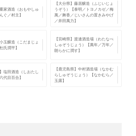
【大分県】藤居醸造（ふじいじょ
重家酒造（おもやしゅ
うぞう）【泰明／トヨノカゼ／梅
んぐ／村主】
萬／舞香／じいさんの置きみやげ
／井田萬力】
【宮崎県】渡邊酒造場（わたなべ
小玉醸造（こだまじょ
しゅぞうじょう）【萬年／万年／
杜氏潤平】
朗らかに潤す】
【鹿児島県】中村酒造場（なかむ
】塩田酒造（しおたし
らしゅぞうじょう）【なかむら／
六代目百合】
玉露】