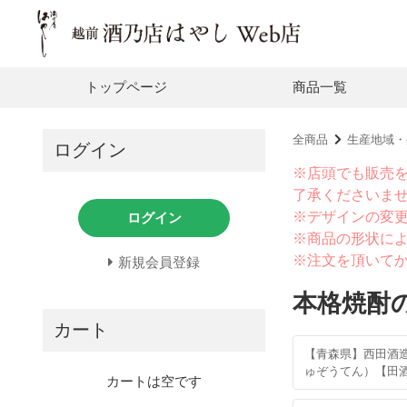
トップページ
商品一覧
全商品
生産地域・
ログイン
※店頭でも販売
了承くださいま
※デザインの変
ログイン
※商品の形状に
※注文を頂いて
新規会員登録
本格焼酎
カート
【青森県】西田酒
ゅぞうてん）【田
カートは空です