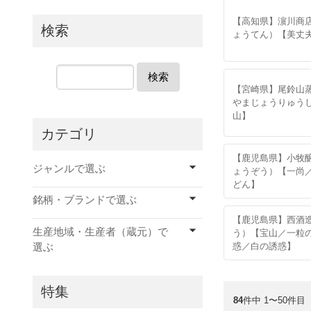
【高知県】濵川商
検索
ょうてん）【美丈
検索
【宮崎県】尾鈴山
やまじょうりゅう
山】
カテゴリ
【鹿児島県】小牧
ジャンルで選ぶ
ょうぞう）【一尚
どん】
銘柄・ブランドで選ぶ
【鹿児島県】西酒
生産地域・生産者（蔵元）で
う）【宝山／一粒
選ぶ
惑／白の誘惑】
特集
84
件中 1〜50件目