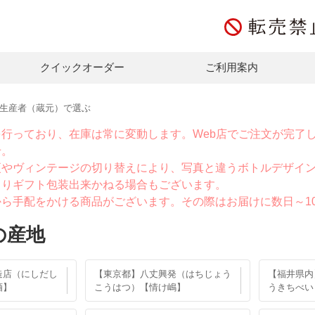
クイックオーダー
ご利用案内
生産者（蔵元）で選ぶ
を行っており、在庫は常に変動します。Web店でご注文が完了
せ。
更やヴィンテージの切り替えにより、写真と違うボトルデザイ
よりギフト包装出来かねる場合もございます。
から手配をかける商品がございます。その際はお届けに数日～1
の産地
造店（にしだし
【東京都】八丈興発（はちじょう
【福井県内
酒】
こうはつ）【情け嶋】
うきちべい