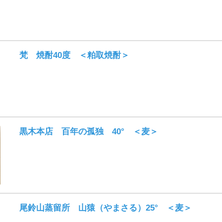
梵 焼酎40度 ＜粕取焼酎＞
黒木本店 百年の孤独 40° ＜麦＞
尾鈴山蒸留所 山猿（やまさる）25° ＜麦＞