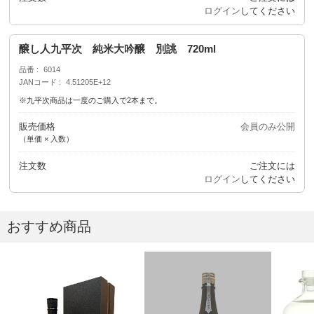
ログイン
してください
醸し人九平次 純米大吟醸 別誂 720ml
品番
6014
JANコード
4.51205E+12
※九平次商品は一度のご購入で2本まで。
販売価格
会員のみ公開
（単価 × 入数）
注文数
ご注文には
ログイン
してください
おすすめ商品