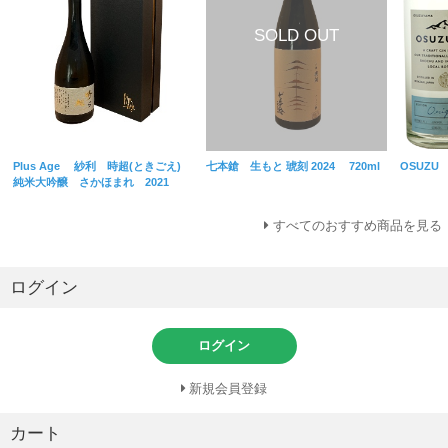
Plus Age 紗利 時超(ときごえ)
七本鎗 生もと 琥刻 2024 720ml
OSUZU 
純米大吟醸 さかほまれ 2021
すべてのおすすめ商品を見る
ログイン
ログイン
新規会員登録
カート