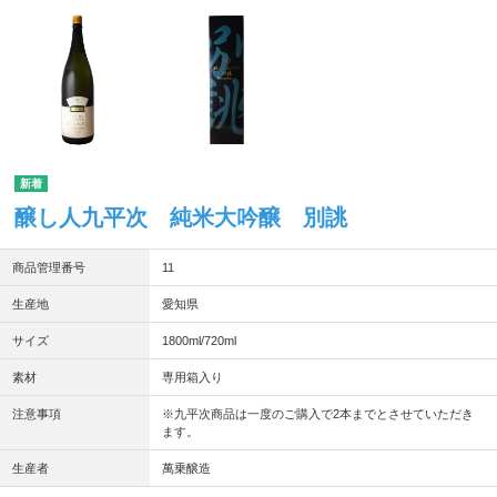
醸し人九平次 純米大吟醸 別誂
商品管理番号
11
生産地
愛知県
サイズ
1800ml/720ml
素材
専用箱入り
注意事項
※九平次商品は一度のご購入で2本までとさせていただき
ます。
生産者
萬乗醸造