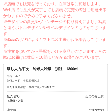
※店頭でも販売を行っており、在庫は常に変動します。
Web店でご注文が完了しても店頭で完売の際はご用意出来
かねますので予めご了承くださいませ。
※デザインの変更やヴィンテージの切り替えにより、写真
と違うボトルデザインやラベルデザインのものがございま
す。
※商品の形状によりギフト包装出来かねる場合もございま
す。
※注文を頂いてから手配をかける商品がございます。その
際はお届けに数日～10間ほどかかる場合がございます。
醸し人九平次 純米大吟醸 別誂 1800ml
品番
4273
JANコード
4.51205E+12
※九平次商品は一度のご購入で2本まで。
販売価格
会員のみ公開
（単価 × 入数）
注文数
ご注文には