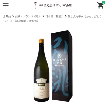
0
全商品
銘柄・ブランドで選ぶ
日本酒（銘柄）
醸し人九平次（かもしびとく
へいじ）【萬乗醸造／愛知県】