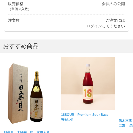
販売価格
会員のみ公開
（単価 × 入数）
注文数
ご注文には
ログイン
してください
おすすめ商品
18SOUR Premium Sour Base
梅&しそ
黒木本店
二篇 栗
日高見 大吟醸 匠 木箱入り