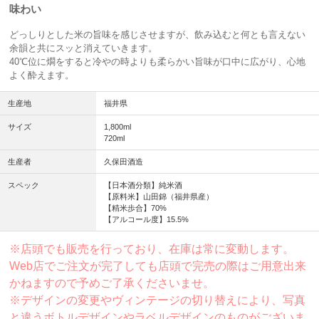
味わい
どっしりとした米の旨味を感じさせますが、飲み込むと何とも言えない
余韻と共にスッと消えていきます。
40℃位に燗をすると冷やの時よりも柔らかい旨味が口中に広がり、心地
よく酔えます。
生産地
福井県
サイズ
1,800ml
720ml
生産者
久保田酒造
スペック
【日本酒分類】純米酒
【原料米】山田錦（福井県産）
【精米歩合】70%
【アルコール度】15.5%
※店頭でも販売を行っており、在庫は常に変動します。
Web店でご注文が完了しても店頭で完売の際はご用意出来
かねますので予めご了承くださいませ。
※デザインの変更やヴィンテージの切り替えにより、写真
と違うボトルデザインやラベルデザインのものがございま