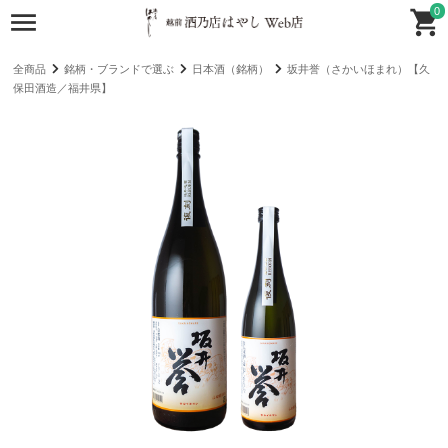
0
全商品
銘柄・ブランドで選ぶ
日本酒（銘柄）
坂井誉（さかいほまれ）【久
保田酒造／福井県】