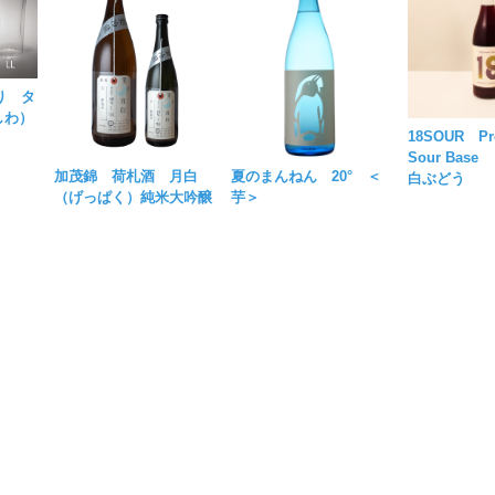
り タ
しわ）
18SOUR Pr
Sour Bas
加茂錦 荷札酒 月白
夏のまんねん 20° ＜
白ぶどう
（げっぱく）純米大吟醸
芋＞