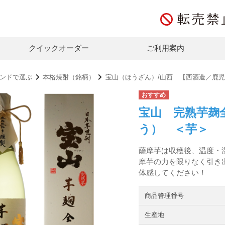
クイックオーダー
ご利用案内
ンドで選ぶ
本格焼酎（銘柄）
宝山（ほうざん）/山西 【西酒造／鹿
宝山 完熟芋麹
う） ＜芋＞
薩摩芋は収穫後、温度・
摩芋の力を限りなく引き
体感してください！
商品管理番号
生産地