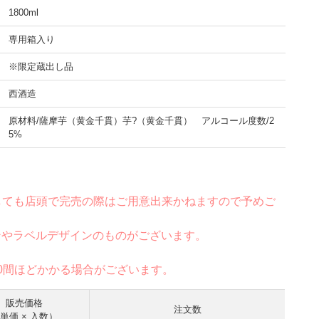
1800ml
専用箱入り
※限定蔵出し品
西酒造
原材料/薩摩芋（黄金千貫）芋?（黄金千貫） アルコール度数/2
5%
しても店頭で完売の際はご用意出来かねますので予めご
ンやラベルデザインのものがございます。
0間ほどかかる場合がございます。
販売価格
注文数
単価 × 入数）