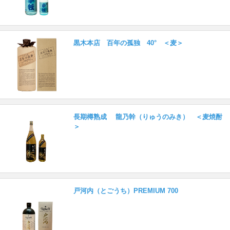
黒木本店 百年の孤独 40° ＜麦＞
長期樽熟成 龍乃幹（りゅうのみき） ＜麦焼酎
＞
戸河内（とごうち）PREMIUM 700