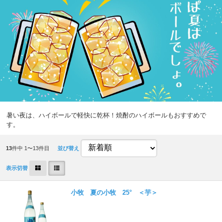
暑い夜は、ハイボールで軽快に乾杯！焼酎のハイボールもおすすめで
す。
13
件中 1〜13件目
並び替え
表示切替
小牧 夏の小牧 25° ＜芋＞