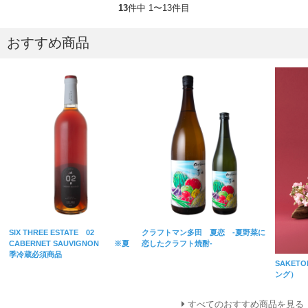
13
件中 1〜13件目
おすすめ商品
SIX THREE ESTATE 02
クラフトマン多田 夏恋 -夏野菜に
CABERNET SAUVIGNON ※夏
恋したクラフト焼酎-
季冷蔵必須商品
SAKET
ング）
すべてのおすすめ商品を見る