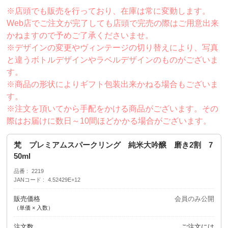
※店頭でも販売を行っており、在庫は常に変動します。
Web店でご注文が完了しても店頭で完売の際はご用意出来
かねますので予めご了承くださいませ。
※デザインの変更やヴィンテージの切り替えにより、写真
と違うボトルデザインやラベルデザインのものがございま
す。
※商品の形状によりギフト包装出来かねる場合もございま
す。
※注文を頂いてから手配をかける商品がございます。その
際はお届けに数日～10間ほどかかる場合がございます。
梵 プレミアムスパークリング 純米大吟醸 磨き2割 7
50ml
品番
2219
JANコード
4.52429E+12
販売価格
会員のみ公開
（単価 × 入数）
注文数
ご注文には