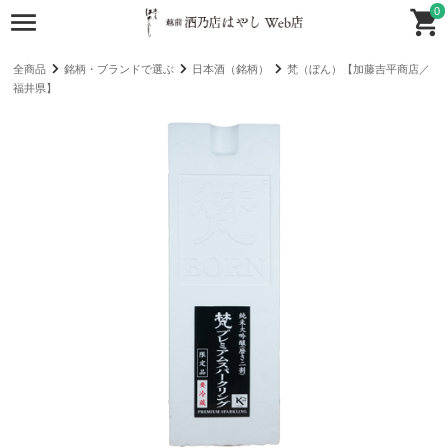
0
全商品
銘柄・ブランドで選ぶ
日本酒（銘柄）
梵（ぼん）【加藤吉平商店／
福井県】