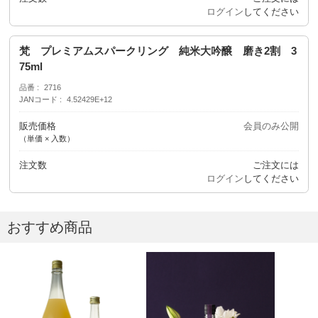
ログイン
してください
梵 プレミアムスパークリング 純米大吟醸 磨き2割 3
75ml
品番
2716
JANコード
4.52429E+12
販売価格
会員のみ公開
（単価 × 入数）
注文数
ご注文には
ログイン
してください
おすすめ商品