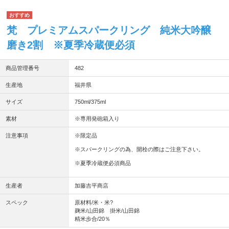
梵 プレミアムスパークリング 純米大吟醸
磨き2割 ※夏季冷蔵便必須
商品管理番号
482
生産地
福井県
サイズ
750ml/375ml
素材
※専用発砲箱入り
注意事項
※限定品
※スパークリングの為、開栓の際はご注意下さい。
※夏季冷蔵便必須商品
生産者
加藤吉平商店
スペック
原材料/米・米?
麹米/山田錦 掛米/山田錦
精米歩合/20％