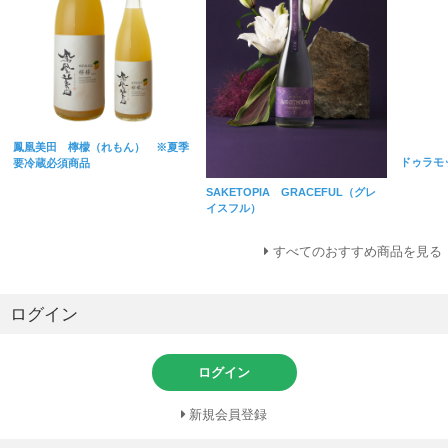
鳳凰美田 檸檬（れもん） ※夏季
ドゥラモ
要冷蔵必須商品
SAKETOPIA GRACEFUL（グレ
イスフル）
すべてのおすすめ商品を見る
ログイン
ログイン
新規会員登録