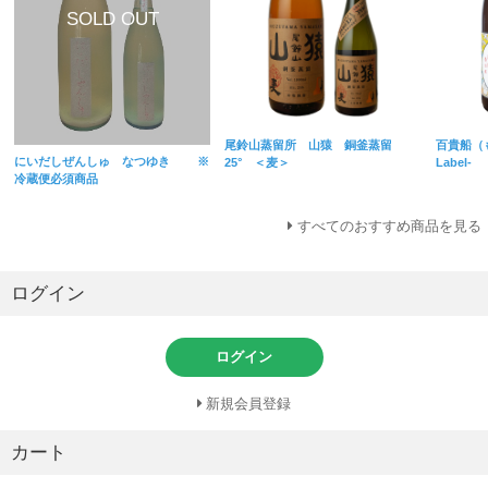
尾鈴山蒸留所 山猿 銅釜蒸留
百貴船（
にいだしぜんしゅ なつゆき ※
25° ＜麦＞
Label-
冷蔵便必須商品
すべてのおすすめ商品を見る
ログイン
ログイン
新規会員登録
カート