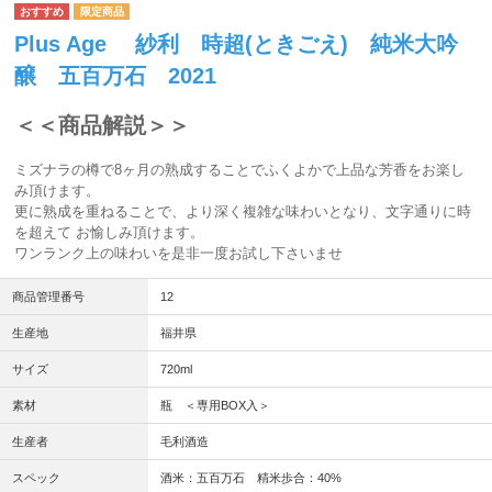
Plus Age 紗利 時超(ときごえ) 純米大吟
醸 五百万石 2021
＜＜商品解説＞＞
ミズナラの樽で8ヶ月の熟成することでふくよかで上品な芳香をお楽し
み頂けます。
更に熟成を重ねることで、より深く複雑な味わいとなり、文字通りに時
を超えて お愉しみ頂けます。
ワンランク上の味わいを是非一度お試し下さいませ
商品管理番号
12
生産地
福井県
サイズ
720ml
素材
瓶 ＜専用BOX入＞
生産者
毛利酒造
スペック
酒米：五百万石 精米歩合：40%